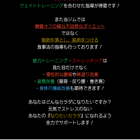
ウェイトトレーニング
を合わせた指導が得意です！
また当ジムでは
糖質オフの様な不自然なダイエット
ではなく
脂肪を落とし、筋肉をつける
食事法の指導も行っております！
筋力トレーニング
・
ストレッチング
は
見た目だけでなく
・
慢性的な腰痛
や
肩凝り改善
・
姿勢改善
（猫背・反り腰・巻き肩）
・
身体の機能改善
も期待できます！
あなたはどんなカラダになりたいですか？
元気でストレスのない
あなたの『
なりたいカラダ
』になれるよう
全力でサポートします！