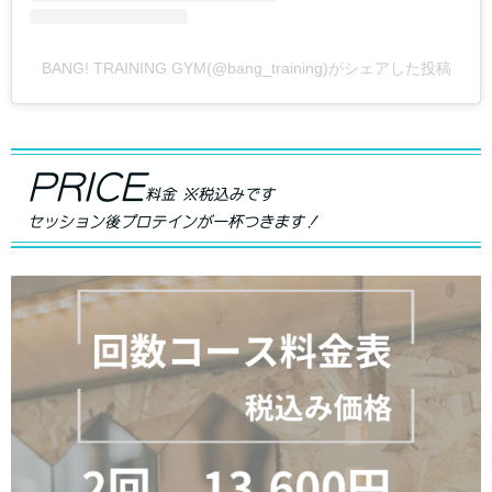
BANG! TRAINING GYM(@bang_training)がシェアした投稿
PRICE
料金 ※税込みです
セッション後プロテインが一杯つきます！